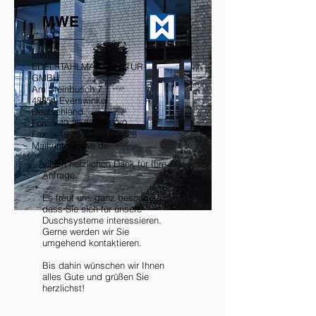
MWE
MWE
EDELSTAHLMANUFAKTUR
GMBH
Am Steinbusch 7
48351 Everswinkel
Deutschland
Fon:
+49 25 82-99 60-0
Fax: +49 25 82-99 60-128
Mail: info@mwe.de
vielen herzlichen Dank für Ihre
Anfrage.
Es freut uns ganz besonders,
dass Sie sich für unsere
Duschsysteme interessieren.
Gerne werden wir Sie
umgehend kontaktieren.
Bis dahin wünschen wir Ihnen
alles Gute und grüßen Sie
herzlichst!