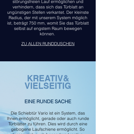
störungsfreien Lauf ermöglichen und
verhindern, dass sich das Türblatt an
ungünstigen Stellen verkantet. Der kleinste
Radius, der mit unserem System möglich
ist, beträgt 750 mm, womit Sie das Türblatt
selbst auf engstem Raum bewegen
können.
ZU
ALLEN RUNDDUSCHEN
KREATIV&
VIELSEITIG
EINE RUNDE SACHE
Die Schiebtür Vario ist ein System, das
Ihnen ermöglicht, gerade oder auch runde
Türblätter zu führen. Dies wird durch eine
gebogene Laufschiene ermöglicht. So