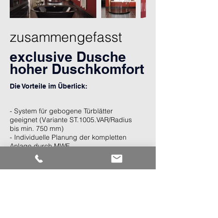
zusammengefasst
exclusive Dusche
hoher Duschkomfort
Die Vorteile im Überlick:
- System für gebogene Türblätter
geeignet (Variante ST.1005.VAR/Radius
bis min. 750 mm)
- Individuelle Planung der kompletten
Anlage durch MWE
- Hervorragende Laufeigenschaften
durch Laufschiene aus Vollmaterial
- Geeignet für Türblätter aus Glas, Holz,
Metall und Kunststoff
- Türblattgewicht bis 135 kg.
VARIO